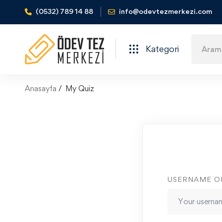
(0532) 789 14 88
info@odevtezmerkezi.com
Kategori
Anasayfa
My Quiz
USERNAME O